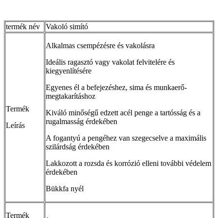
termék név
Vakoló simító
Alkalmas csempézésre és vakolásra
Ideális ragasztó vagy vakolat felvitelére és
kiegyenlítésére
Egyenes él a befejezéshez, sima és munkaerő-
megtakarításhoz
Termék
Kiváló minőségű edzett acél penge a tartósság és a
rugalmasság érdekében
Leírás
A fogantyú a pengéhez van szegecselve a maximális
szilárdság érdekében
Lakkozott a rozsda és korrózió elleni további védelem
érdekében
Bükkfa nyél
Termék