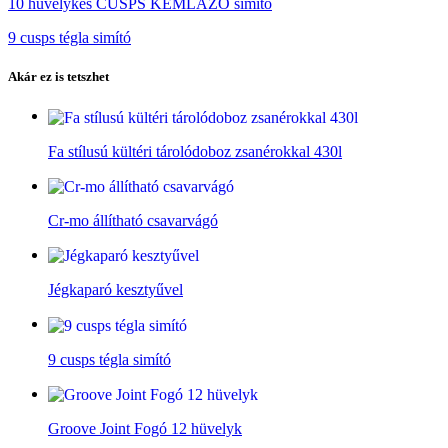
10 hüvelykes CUSPS KÉMLÁZÓ simító
9 cusps tégla simító
Akár ez is tetszhet
Fa stílusú kültéri tárolódoboz zsanérokkal 430l
Cr-mo állítható csavarvágó
Jégkaparó kesztyűvel
9 cusps tégla simító
Groove Joint Fogó 12 hüvelyk