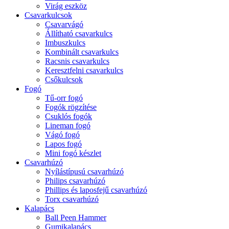
Virág eszköz
Csavarkulcsok
Csavarvágó
Állítható csavarkulcs
Imbuszkulcs
Kombinált csavarkulcs
Racsnis csavarkulcs
Keresztfelni csavarkulcs
Csőkulcsok
Fogó
Tű-orr fogó
Fogók rögzítése
Csuklós fogók
Lineman fogó
Vágó fogó
Lapos fogó
Mini fogó készlet
Csavarhúzó
Nyílástípusú csavarhúzó
Philips csavarhúzó
Phillips és laposfejű csavarhúzó
Torx csavarhúzó
Kalapács
Ball Peen Hammer
Gumikalapács