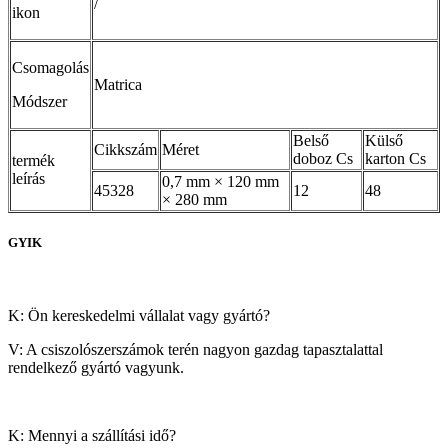
/
ikon
Csomagolás
Matrica
Módszer
Belső
Külső
Cikkszám
Méret
doboz Cs
karton Cs
termék
leírás
0,7 mm × 120 mm
45328
12
48
× 280 mm
GYIK
K: Ön kereskedelmi vállalat vagy gyártó?
V: A csiszolószerszámok terén nagyon gazdag tapasztalattal
rendelkező gyártó vagyunk.
K: Mennyi a szállítási idő?