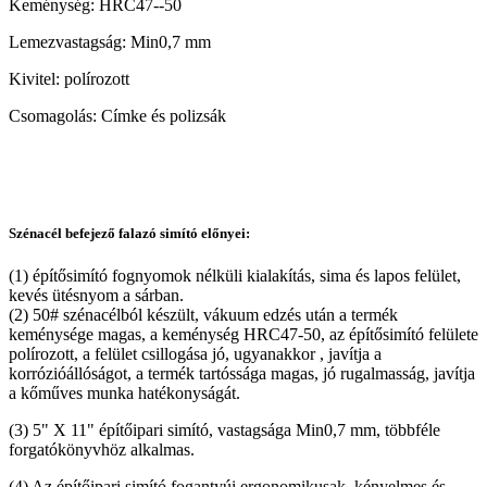
Keménység: HRC47--50
Lemezvastagság: Min0,7 mm
Kivitel: polírozott
Csomagolás: Címke és polizsák
Szénacél befejező falazó simító előnyei:
(1) építősimító fognyomok nélküli kialakítás, sima és lapos felület,
kevés ütésnyom a sárban.
(2) 50# szénacélból készült, vákuum edzés után a termék
keménysége magas, a keménység HRC47-50, az építősimító felülete
polírozott, a felület csillogása jó, ugyanakkor , javítja a
korrózióállóságot, a termék tartóssága magas, jó rugalmasság, javítja
a kőműves munka hatékonyságát.
(3) 5" X 11" építőipari simító, vastagsága Min0,7 mm, többféle
forgatókönyvhöz alkalmas.
(4) Az építőipari simító fogantyúi ergonomikusak, kényelmes és