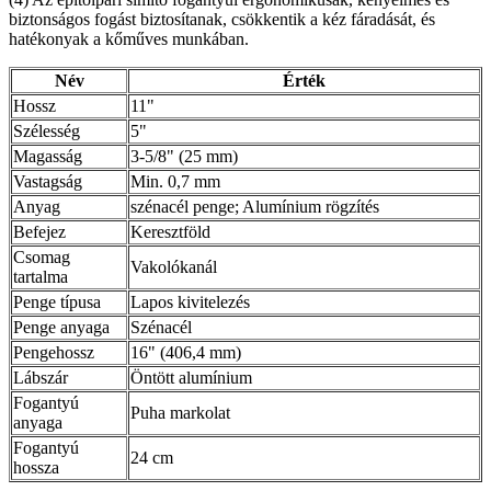
biztonságos fogást biztosítanak, csökkentik a kéz fáradását, és
hatékonyak a kőműves munkában.
Név
Érték
Hossz
11"
Szélesség
5"
Magasság
3-5/8" (25 mm)
Vastagság
Min. 0,7 mm
Anyag
szénacél penge; Alumínium rögzítés
Befejez
Keresztföld
Csomag
Vakolókanál
tartalma
Penge típusa
Lapos kivitelezés
Penge anyaga
Szénacél
Pengehossz
16" (406,4 mm)
Lábszár
Öntött alumínium
Fogantyú
Puha markolat
anyaga
Fogantyú
24 cm
hossza