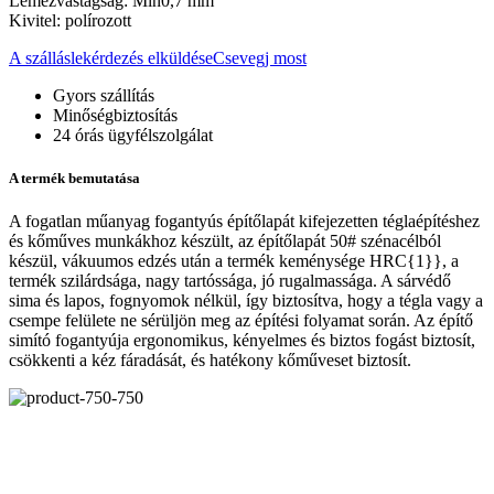
Lemezvastagság: Min0,7 mm
Kivitel: polírozott
A szálláslekérdezés elküldése
Csevegj most
Gyors szállítás
Minőségbiztosítás
24 órás ügyfélszolgálat
A termék bemutatása
A fogatlan műanyag fogantyús építőlapát kifejezetten téglaépítéshez
és kőműves munkákhoz készült, az építőlapát 50# szénacélból
készül, vákuumos edzés után a termék keménysége HRC{1}}, a
termék szilárdsága, nagy tartóssága, jó rugalmassága. A sárvédő
sima és lapos, fognyomok nélkül, így biztosítva, hogy a tégla vagy a
csempe felülete ne sérüljön meg az építési folyamat során. Az építő
simító fogantyúja ergonomikus, kényelmes és biztos fogást biztosít,
csökkenti a kéz fáradását, és hatékony kőműveset biztosít.