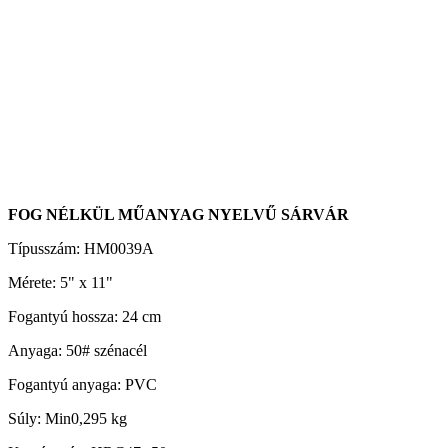
FOG NÉLKÜL MŰANYAG NYELVŰ SÁRVÁR
Típusszám: HM0039A
Mérete: 5" x 11"
Fogantyú hossza: 24 cm
Anyaga: 50# szénacél
Fogantyú anyaga: PVC
Súly: Min0,295 kg