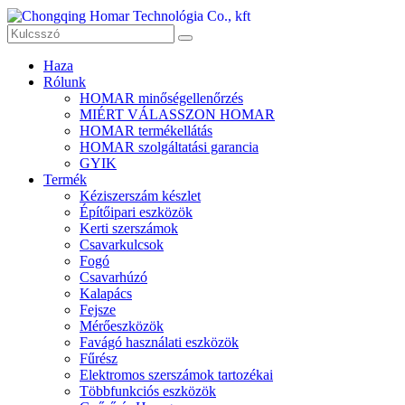
Haza
Rólunk
HOMAR minőségellenőrzés
MIÉRT VÁLASSZON HOMAR
HOMAR termékellátás
HOMAR szolgáltatási garancia
GYIK
Termék
Kéziszerszám készlet
Építőipari eszközök
Kerti szerszámok
Csavarkulcsok
Fogó
Csavarhúzó
Kalapács
Fejsze
Mérőeszközök
Favágó használati eszközök
Fűrész
Elektromos szerszámok tartozékai
Többfunkciós eszközök