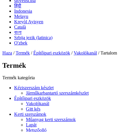
slovenščina
हिंदी
Indonesia
Melayu
Kreyòl Ayisyen
Català
বাংলা
Srbija jezik (latinica)
O'zbek
Haza
/
Termék
/
Építőipari eszközök
/
Vakolókanál
/ Tartalom
Termék
Termék kategória
Kéziszerszám készlet
Járműkarbantartó szerszámkészlet
Építőipari eszközök
Vakolókanál
Gitt kés
Kerti szerszámok
Műanyag kerti szerszámok
Lapát
Metszőolló