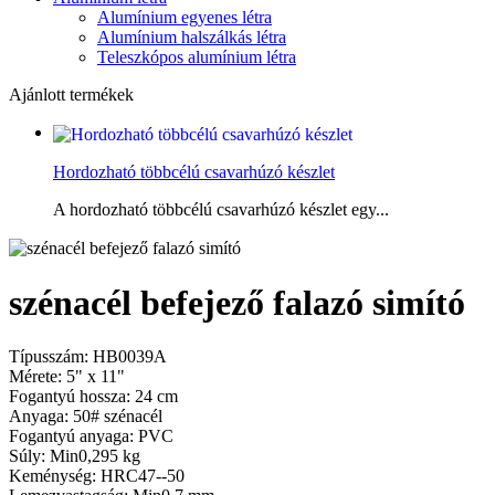
Alumínium egyenes létra
Alumínium halszálkás létra
Teleszkópos alumínium létra
Ajánlott termékek
Hordozható többcélú csavarhúzó készlet
A hordozható többcélú csavarhúzó készlet egy...
szénacél befejező falazó simító
Típusszám: HB0039A
Mérete: 5" x 11"
Fogantyú hossza: 24 cm
Anyaga: 50# szénacél
Fogantyú anyaga: PVC
Súly: Min0,295 kg
Keménység: HRC47--50