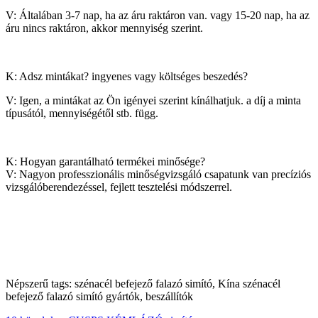
V: Általában 3-7 nap, ha az áru raktáron van. vagy 15-20 nap, ha az
áru nincs raktáron, akkor mennyiség szerint.
K: Adsz mintákat? ingyenes vagy költséges beszedés?
V: Igen, a mintákat az Ön igényei szerint kínálhatjuk. a díj a minta
típusától, mennyiségétől stb. függ.
K: Hogyan garantálható termékei minősége?
V: Nagyon professzionális minőségvizsgáló csapatunk van precíziós
vizsgálóberendezéssel, fejlett tesztelési módszerrel.
Népszerű tags: szénacél befejező falazó simító, Kína szénacél
befejező falazó simító gyártók, beszállítók