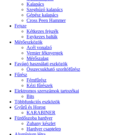
Kalapács
Szeghúzó kalapács
Gépész kalapács
Cross Peen Hammer
Fejsze
Kétkezes fejszék
Egykezes balták
Mérőeszközök
Acél vonalzó
Vernier féknyergek
Mérőszalag
Favágó használati eszközök
Összecsukható szorítófűrész
Fűrész
Fémfűrész
Kézi fűrészek
Elektromos szerszámok tartozékai
Bits
Többfunkciós eszközök
Gyűrű és Horog
KARABINER
Fürdőszoba hardver
Zuhany készlet
Hardver csaptelep
Alumínium létra