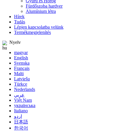
Gyűrű és Horog
Fürdőszoba hardver
Alumínium létra
Hírek
Tudás
Lépjen kapcsolatba velünk
Termékmegjelenítés
Nyelv
magyar
English
Svenska
Français
Malti
Latviešu
Türkçe
Nederlands
عربي
Việt Nam
українська
Italiano
اردو
日本語
한국어