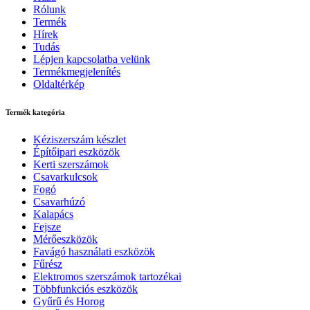
Rólunk
Termék
Hírek
Tudás
Lépjen kapcsolatba velünk
Termékmegjelenítés
Oldaltérkép
Termék kategória
Kéziszerszám készlet
Építőipari eszközök
Kerti szerszámok
Csavarkulcsok
Fogó
Csavarhúzó
Kalapács
Fejsze
Mérőeszközök
Favágó használati eszközök
Fűrész
Elektromos szerszámok tartozékai
Többfunkciós eszközök
Gyűrű és Horog