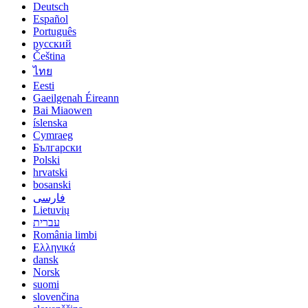
Deutsch
Español
Português
русский
Čeština
ไทย
Eesti
Gaeilgenah Éireann
Bai Miaowen
íslenska
Cymraeg
Български
Polski
hrvatski
bosanski
فارسی
Lietuvių
עברית
România limbi
Ελληνικά
dansk
Norsk
suomi
slovenčina