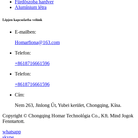
Fürdőszoba hardver
Alumínium létra
Lépjen kapcsolatba velünk
E-mailben:
Homarfiona@163.com
Telefon:
+8618716661596
Telefon:
+8618716661596
Cím:
Nem 263, Jinlong Út, Yubei kerület, Chongqing, Kína.
Copyright © Chongqing Homar Technológia Co., Kft. Mind Jogok
Fenntartott.
whatsapp
skype