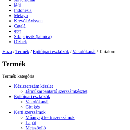
हिंदी
Indonesia
Melayu
Kreyòl Ayisyen
Català
বাংলা
Srbija jezik (latinica)
O'zbek
Haza
/
Termék
/
Építőipari eszközök
/
Vakolókanál
/ Tartalom
Termék
Termék kategória
Kéziszerszám készlet
Járműkarbantartó szerszámkészlet
Építőipari eszközök
Vakolókanál
Gitt kés
Kerti szerszámok
Műanyag kerti szerszámok
Lapát
Metszőolló