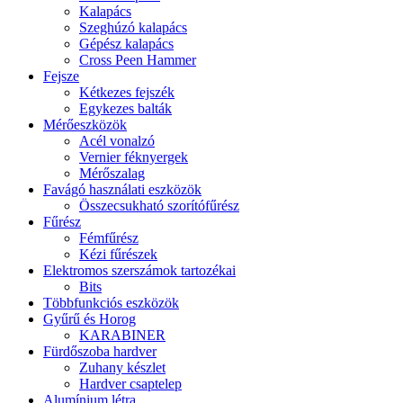
Kalapács
Szeghúzó kalapács
Gépész kalapács
Cross Peen Hammer
Fejsze
Kétkezes fejszék
Egykezes balták
Mérőeszközök
Acél vonalzó
Vernier féknyergek
Mérőszalag
Favágó használati eszközök
Összecsukható szorítófűrész
Fűrész
Fémfűrész
Kézi fűrészek
Elektromos szerszámok tartozékai
Bits
Többfunkciós eszközök
Gyűrű és Horog
KARABINER
Fürdőszoba hardver
Zuhany készlet
Hardver csaptelep
Alumínium létra