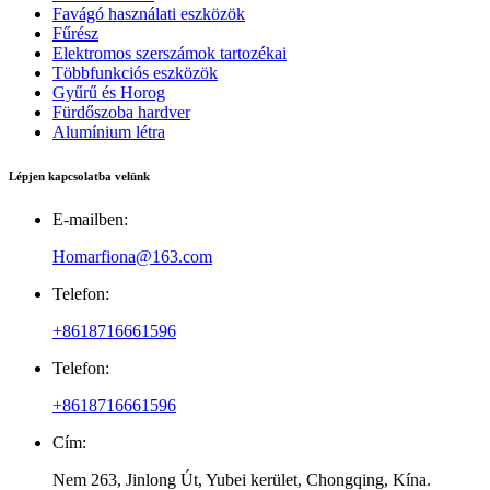
Favágó használati eszközök
Fűrész
Elektromos szerszámok tartozékai
Többfunkciós eszközök
Gyűrű és Horog
Fürdőszoba hardver
Alumínium létra
Lépjen kapcsolatba velünk
E-mailben:
Homarfiona@163.com
Telefon:
+8618716661596
Telefon:
+8618716661596
Cím:
Nem 263, Jinlong Út, Yubei kerület, Chongqing, Kína.