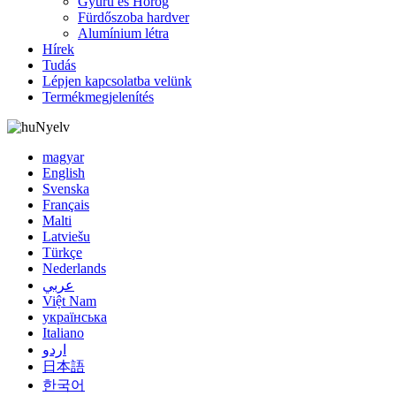
Gyűrű és Horog
Fürdőszoba hardver
Alumínium létra
Hírek
Tudás
Lépjen kapcsolatba velünk
Termékmegjelenítés
Nyelv
magyar
English
Svenska
Français
Malti
Latviešu
Türkçe
Nederlands
عربي
Việt Nam
українська
Italiano
اردو
日本語
한국어