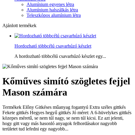
Alumínium egyenes létra
Alumínium halszálkás létra
Teleszkópos alumínium létra
Ajánlott termékek
Hordozható többcélú csavarhúzó készlet
A hordozható többcélú csavarhúzó készlet egy...
Kőműves simító szögletes fejjel
Mason számára
Termékek Előny Gitkéses műanyag fogantyú Extra széles gittkés
Fekete gittkés Hegyes hegyű gittkés Jó méret: A 6-hüvelykes gittkés
közepes méretű, se nem túl nagy, se nem túl kicsi. Ez azt jelenti,
hogy gitt vagy más hasonló anyagok felhordásakor nagyobb
területet tud lefedni egy nagyobb...