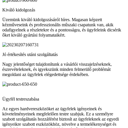
Kiváló kidolgozás
Üzemünk kiváló kidolgozásáról híres. Magasan képzett
kézműveseink és professzionális műszaki csapatunk van, akik
odafigyelnek a részletekre és a pontosságra, és ügyfeleink dicsérik
őket kiváló gyártási folyamataikért.
Jó értékesítés utáni szolgáltatás
Nagy jelentőséget tulajdonítunk a vásárlói visszajelzéseknek,
észrevételeknek, és igyekszünk minden felmerülő problémát
megoldani az ügyfelek elégedettsége érdekében.
Ügyfél testreszabása
Az egyes hardvereszközöket az ügyfelek igényeinek és
követelményeinek megfelelően testre szabjuk. Ez a személyre
szabott szolgáltatás hozzáférést biztosít az ügyfeleknek az egyedi
igényeikre szabott eszközökhöz, növelve a termelékenységet és