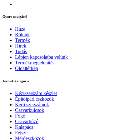
Gyors navigáció
Haza
Rólunk
Termék
Hírek
Tudás
Lépjen kapcsolatba velünk
Termékmegjelenítés
Oldaltérkép
Termék kategória
Kéziszerszám készlet
Építőipari eszközök
Kerti szerszámok
Csavarkulcsok
Fogó
Csavarhúzó
Kalapács
Fejsze
Mérőeszközök