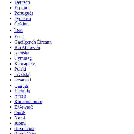
Deutsch
Español
Português
русский
Čeština
ไทย
Eesti
Gaeilgenah Éireann
Bai Miaowen
íslenska
Cymraeg
Български
Polski
hrvatski
bosanski
فارسی
Lietuvių
עברית
România limbi
Ελληνικά
dansk
Norsk
suomi
slovenčina
slovenščina