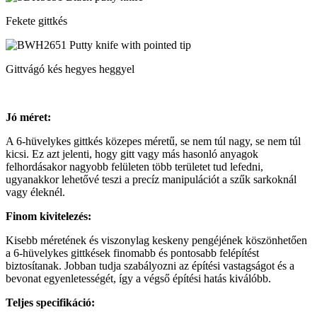
Fekete gittkés
Gittvágó kés hegyes heggyel
Jó méret:
A 6-hüvelykes gittkés közepes méretű, se nem túl nagy, se nem túl
kicsi. Ez azt jelenti, hogy gitt vagy más hasonló anyagok
felhordásakor nagyobb felületen több területet tud lefedni,
ugyanakkor lehetővé teszi a precíz manipulációt a szűk sarkoknál
vagy éleknél.
Finom kivitelezés:
Kisebb méretének és viszonylag keskeny pengéjének köszönhetően
a 6-hüvelykes gittkések finomabb és pontosabb felépítést
biztosítanak. Jobban tudja szabályozni az építési vastagságot és a
bevonat egyenletességét, így a végső építési hatás kiválóbb.
Teljes specifikáció: