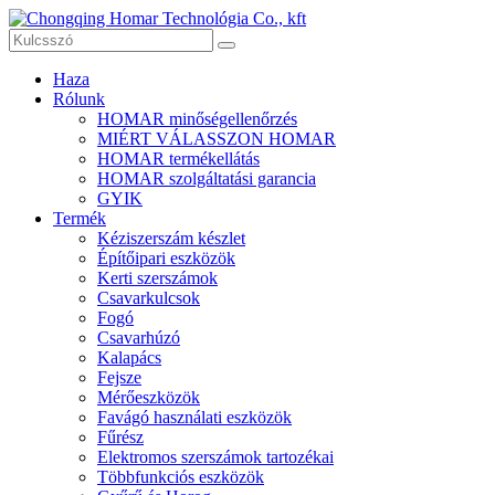
Haza
Rólunk
HOMAR minőségellenőrzés
MIÉRT VÁLASSZON HOMAR
HOMAR termékellátás
HOMAR szolgáltatási garancia
GYIK
Termék
Kéziszerszám készlet
Építőipari eszközök
Kerti szerszámok
Csavarkulcsok
Fogó
Csavarhúzó
Kalapács
Fejsze
Mérőeszközök
Favágó használati eszközök
Fűrész
Elektromos szerszámok tartozékai
Többfunkciós eszközök