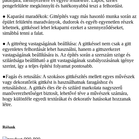
padlójára, mennyezetére és egyéb felületeire. Lapos, széles
pengefelülete megkönnyíti és hatékonyabbá teszi a felhordást.
● Kaparási maradékok: Gittépítés vagy más hasonló munka során az
épület felületén maradványok, dudorok és egyéb egyenetlen részek
lehetnek, gittkéssel lehet lekaparni ezeket a szennyeződéseket,
simábbá tenni a falat.
● A gittréteg vastagságának beállítása: A gittkéssel nem csak a gitt
egyenletes felhordását lehet használni, hanem a gittszerkezet
vastagságának beállítására is. Az építés során a szerszám szöge és
szilárdsága beállítható a gitt vastagságának szabályozásának igénye
szerint, így a teljes építési folyamat pontosabb.
●Fagás és retusálás: A szokásos gittkészítés mellett egyes művészek
vagy dekoratőrök gittkést is használhatnak faragáshoz és
retusáláshoz. A gittkés éles éle és szilárd markolata nagyszerű
manőverezhetőséget biztosít, lehetővé téve a művészek számára,
hogy különféle egyedi textúrákat és dekoratív hatásokat hozzanak
létre.
Rólunk