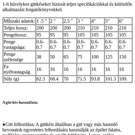
1-6 hüvelykes gittkéseket biztosít teljes specifikációkkal és különféle
alkalmazási forgatókönyvekkel.
Műszaki adatok:
1 .5 "
2 "
2.5 "
3 "
4"
5"
6"
Teljes hossz:
200
200
200
210
210
210
210
Pengehossz:
95
95
95
105
105
105
105
Penge
0.6-
0.6-
0.6-
0.6-
0.6-
0.6-
0.6-
vastagsága:
0.7
0.7
0.7
0.7
0.7
0.7
0.7
Penge
38
50
65
75
100
125
150
szélessége
Fa
16
16
16
16
16
16
16
nyélvastagság
Súly (g)
62.3
68.4
70
71.5
93.8
101.3
109.
A gitt kés használata:
●Gitt felhordása: A gittkést általában a gitt vagy más hasonló
bevonatok egyenletes felhordására használják az épület falaira,