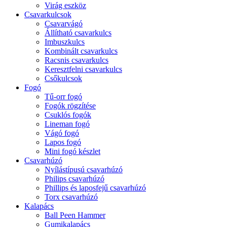
Virág eszköz
Csavarkulcsok
Csavarvágó
Állítható csavarkulcs
Imbuszkulcs
Kombinált csavarkulcs
Racsnis csavarkulcs
Keresztfelni csavarkulcs
Csőkulcsok
Fogó
Tű-orr fogó
Fogók rögzítése
Csuklós fogók
Lineman fogó
Vágó fogó
Lapos fogó
Mini fogó készlet
Csavarhúzó
Nyílástípusú csavarhúzó
Philips csavarhúzó
Phillips és laposfejű csavarhúzó
Torx csavarhúzó
Kalapács
Ball Peen Hammer
Gumikalapács